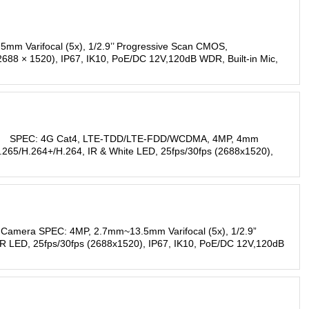
m Varifocal (5x), 1/2.9’’ Progressive Scan CMOS,
688 × 1520), IP67, IK10, PoE/DC 12V,120dB WDR, Built-in Mic,
mera SPEC: 4G Cat4, LTE-TDD/LTE-FDD/WCDMA, 4MP, 4mm
.265/H.264+/H.264, IR & White LED, 25fps/30fps (2688x1520),
rk Camera SPEC: 4MP, 2.7mm~13.5mm Varifocal (5x), 1/2.9”
R LED, 25fps/30fps (2688x1520), IP67, IK10, PoE/DC 12V,120dB