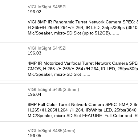
k sip
top
multicella
4g/5g portatili a bat
VIGI InSight S485PI
nsioni
repeater
accessori
196.02
nsione di garanzia
cloud
nze
ethernet
VIGI 8MP IR Panoramic Turret Network Camera SPEC: 
vedi tutti
H.265+/H.265/H.264+/H.264, IR LED, 25fps/30fps (3840
Mic/Speaker, micro-SD Slot (up to 512GB),…...
VIRTUAL DATA
CENTER
 sinusoidali
VIGI InSight S445ZI
backup virtual server
ssori
196.03
servizi
rie per ups
virtual server
atori fotovoltaici
4MP IR Motorized Varifocal Turret Network Camera SPEC
interactive
CMOS, H.265+/H.265/H.264+/H.264, IR LED, 25fps/30fps
interactive dc
Mic/Speaker, micro-SD Slot …...
ne
utti
VIGI InSight S485(2.8mm)
196.04
8MP Full-Color Turret Network Camera SPEC: 8MP, 2.8
H.265+/H.265/H.264+/H.264, IR/White LED, 25fps(3840
MIC/Speake, micro-SD Slot FEATURE: Full-Color and IR
VIGI InSight S485(4mm)
196.05