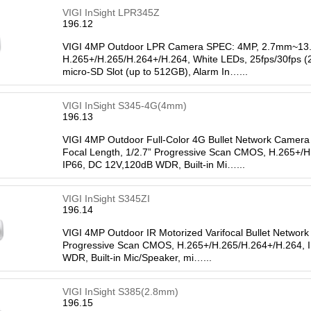
VIGI InSight LPR345Z
196.12
VIGI 4MP Outdoor LPR Camera SPEC: 4MP, 2.7mm~13.5m
H.265+/H.265/H.264+/H.264, White LEDs, 25fps/30fps (2
micro-SD Slot (up to 512GB), Alarm In…...
VIGI InSight S345-4G(4mm)
196.13
VIGI 4MP Outdoor Full-Color 4G Bullet Network Ca
Focal Length, 1/2.7” Progressive Scan CMOS, H.265+/H
IP66, DC 12V,120dB WDR, Built-in Mi…...
VIGI InSight S345ZI
196.14
VIGI 4MP Outdoor IR Motorized Varifocal Bullet Netwo
Progressive Scan CMOS, H.265+/H.265/H.264+/H.264, I
WDR, Built-in Mic/Speaker, mi…...
VIGI InSight S385(2.8mm)
196.15