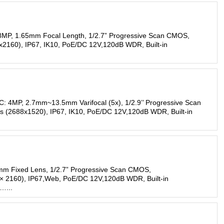
driver tapi
teria
endpoint security
digitali
fax server
estensione garanzia
ip
hotel
filtro web isp lite
ip-hotel
reportistica
filtro web isp premuim
usb
8MP, 1.65mm Focal Length, 1/2.7” Progressive Scan CMOS,
servizi
vedi tutti
vedi tutti
x2160), IP67, IK10, PoE/DC 12V,120dB WDR, Built-in
vedi tutti
: 4MP, 2.7mm~13.5mm Varifocal (5x), 1/2.9’’ Progressive Scan
 (2688x1520), IP67, IK10, PoE/DC 12V,120dB WDR, Built-in
mm Fixed Lens, 1/2.7” Progressive Scan CMOS,
 × 2160), IP67,Web, PoE/DC 12V,120dB WDR, Built-in
…...