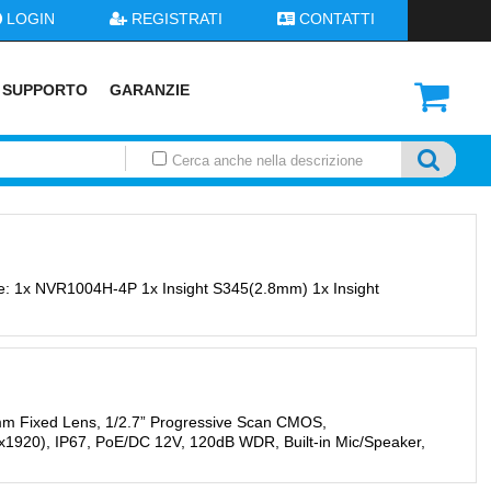
LOGIN
REGISTRATI
CONTATTI
SUPPORTO
GARANZIE
Cerca anche nella descrizione
GPON
TASTIERE
CORDLESS
GIUNTATRICI
TELECAMERE
CUFFIE
edfa
tastiere
accessori
accessori
accessori
accessori
olt
aggiuntivi
giuntatrici
accessori montaggio
bluetooth
nce
ont e ricevitori ottici
con base ip
analogiche-box
telefoniche dect
iene: 1x NVR1004H-4P 1x Insight S345(2.8mm) 1x Insight
ici
trasmettitori ottici
con base analogica
analogiche-bullet
telefoniche a filo
walkie-talkie
analogiche-cover
usb
one
wifi
analogiche-eyeball
analogiche-fix-dome
vedi tutti
SANIFICATORI
SOFTWARE UC E
SICUREZZA
TELEFONI FISSI
m Fixed Lens, 1/2.7” Progressive Scan CMOS,
BILLING
accessori/ricambi
accessori
accessori
x1920), IP67, PoE/DC 12V, 120dB WDR, Built-in Mic/Speaker,
cti
o
fissi
certificazioni
analogici
connettori rubriche
mobili
crittografia dei dati
dect