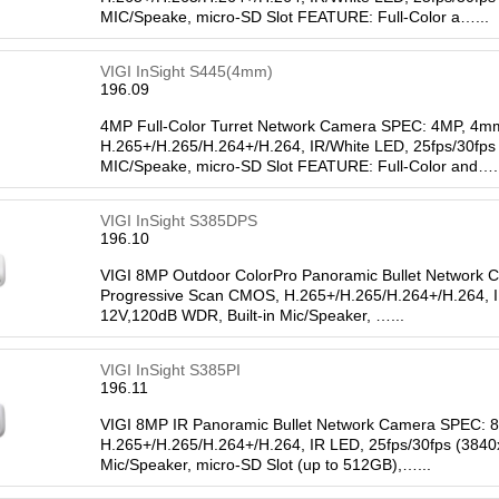
MIC/Speake, micro-SD Slot FEATURE: Full-Color a…...
VIGI InSight S445(4mm)
196.09
4MP Full-Color Turret Network Camera SPEC: 4MP, 4mm
H.265+/H.265/H.264+/H.264, IR/White LED, 25fps/30fps
MIC/Speake, micro-SD Slot FEATURE: Full-Color and….
VIGI InSight S385DPS
196.10
VIGI 8MP Outdoor ColorPro Panoramic Bullet Network 
Progressive Scan CMOS, H.265+/H.265/H.264+/H.264, I
12V,120dB WDR, Built-in Mic/Speaker, …...
VIGI InSight S385PI
196.11
VIGI 8MP IR Panoramic Bullet Network Camera SPEC: 8
H.265+/H.265/H.264+/H.264, IR LED, 25fps/30fps (3840
Mic/Speaker, micro-SD Slot (up to 512GB),…...