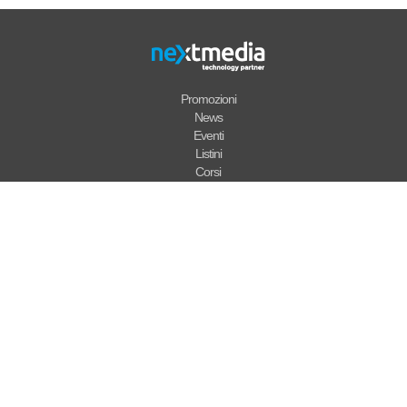
Promozioni
News
Eventi
Listini
Corsi
Chi Siamo
Dove Siamo
Video
Supporto
Garanzie
Note Legali
Condizioni di vendita
Dati societari
Informativa Privacy
Cookie Policy
Codice Etico
Login