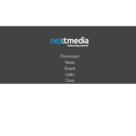
Promozioni
News
Eventi
Listini
Corsi
Chi Siamo
Dove Siamo
Video
Supporto
Garanzie
Note Legali
Condizioni di vendita
Dati societari
Informativa Privacy