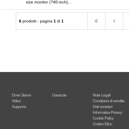
size monitor (?40-inch)...
6
prodotti - pagina
1
di
1
Dove Siamo
Garanzie
Note Legali
Video
Condizioni di vendita
Supporto
Dati societari
Informativa Privacy
Cookie Policy
Codice Etico