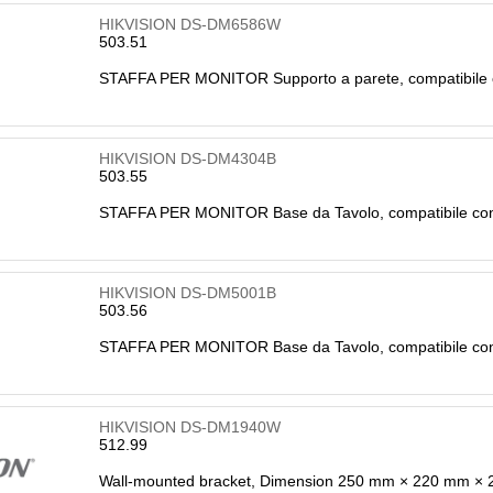
k sip
top
multicella
4g/5g portatili a bat
HIKVISION DS-DM6586W
nsioni
repeater
accessori
503.51
nsione di garanzia
cloud
nze
ethernet
STAFFA PER MONITOR Supporto a parete, compatibile
vedi tutti
VIRTUAL DATA
CENTER
 sinusoidali
HIKVISION DS-DM4304B
backup virtual server
ssori
503.55
servizi
rie per ups
STAFFA PER MONITOR Base da Tavolo, compatibile co
virtual server
atori fotovoltaici
interactive
interactive dc
ne
HIKVISION DS-DM5001B
utti
503.56
STAFFA PER MONITOR Base da Tavolo, compatibile co
HIKVISION DS-DM1940W
512.99
Wall-mounted bracket, Dimension 250 mm × 220 mm × 