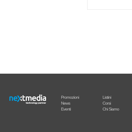
Promozioni
Listini
News
Corsi
Eventi
Chi Siamo