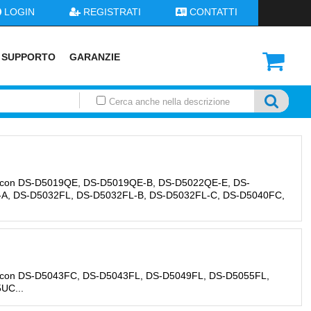
LOGIN
REGISTRATI
CONTATTI
SUPPORTO
GARANZIE
Cerca anche nella descrizione
GPON
TASTIERE
CORDLESS
GIUNTATRICI
TELECAMERE
CUFFIE
edfa
tastiere
accessori
accessori
accessori
accessori
olt
aggiuntivi
giuntatrici
accessori montaggio
bluetooth
nce
ont e ricevitori ottici
con base ip
analogiche-box
telefoniche dect
e con DS-D5019QE, DS-D5019QE-B, DS-D5022QE-E, DS-
ici
trasmettitori ottici
con base analogica
analogiche-bullet
telefoniche a filo
A, DS-D5032FL, DS-D5032FL-B, DS-D5032FL-C, DS-D5040FC,
walkie-talkie
analogiche-cover
usb
one
wifi
analogiche-eyeball
analogiche-fix-dome
vedi tutti
SANIFICATORI
SOFTWARE UC E
SICUREZZA
TELEFONI FISSI
BILLING
e con DS-D5043FC, DS-D5043FL, DS-D5049FL, DS-D5055FL,
accessori/ricambi
accessori
accessori
UC...
cti
o
fissi
certificazioni
analogici
connettori rubriche
mobili
crittografia dei dati
dect