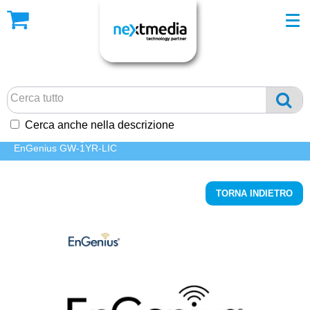
Cerca anche nella descrizione
HOME
/ Catalogo Prodotti
/
NETWORKING
/
Router
/
Licenze
/
EnGenius GW-1YR-LIC
TORNA INDIETRO