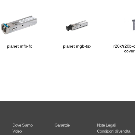
planet mfb-fx
planet mgb-tsx
r20k/r20b-o
cover-
Dove Siamo
Garanzie
Note Legali
Video
Condizioni di vendita