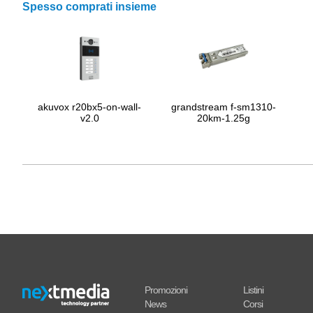
Spesso comprati insieme
akuvox r20bx5-on-wall-
grandstream f-sm1310-
v2.0
20km-1.25g
Promozioni
Listini
News
Corsi