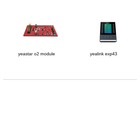
yeastar o2 module
yealink exp43