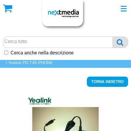
Cerca anche nella descrizione
HOME
/ Catalogo Prodotti
/
TELEFONIA
/
Telefoni fissi
/
Accessori
/ Yealink PD-T46-PHONE
TORNA INDIETRO