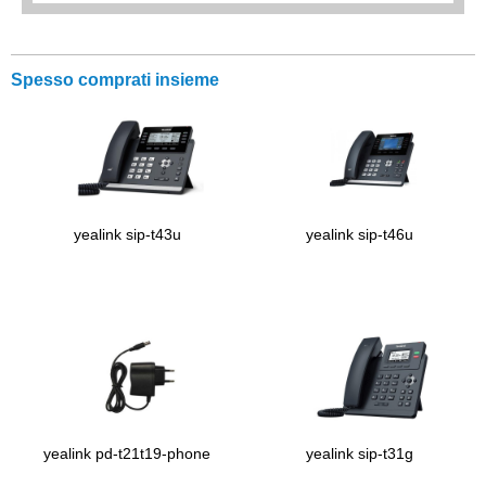
Spesso comprati insieme
yealink sip-t43u
yealink sip-t46u
yealink pd-t21t19-phone
yealink sip-t31g