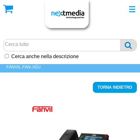
Cerca anche nella descrizione
HOME
/ Catalogo Prodotti
/
TELEFONIA
/
Telefoni fissi
/
IP
/
FANVIL FAN-X5U
TORNA INDIETRO