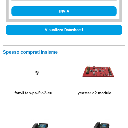
INVIA
Visualizza Datasheet1
Spesso comprati insieme
fanvil fan-pa-5v-2-eu
yeastar o2 module